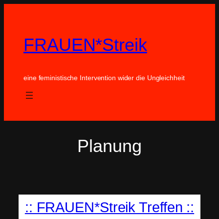
Zum
Inhalt
springen
FRAUEN*Streik
eine feministische Intervention wider die Ungleichheit
Planung
:: FRAUEN*Streik Treffen ::