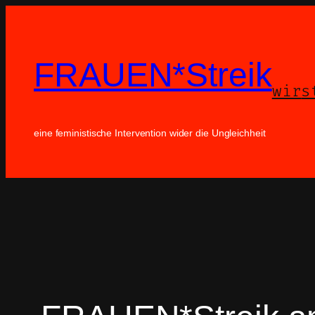
Zum
Inhalt
springen
FRAUEN*Streik
wir
s
eine feministische Intervention wider die Ungleichheit