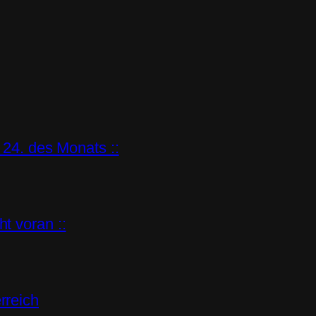
 24. des Monats ::
t voran ::
rreich