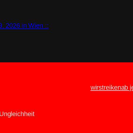
3. 2026 in Wien ::
wir
streiken
ab j
 Ungleichheit