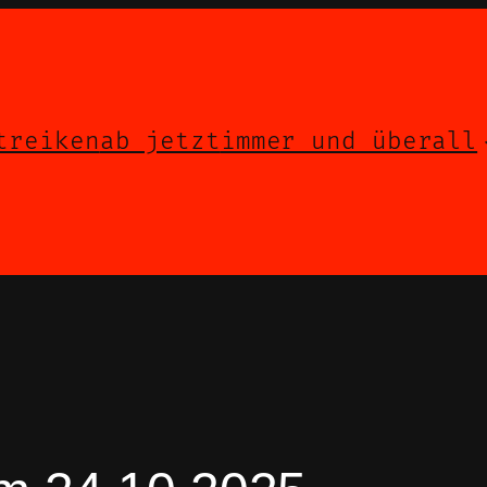
treiken
ab jetzt
immer und überall