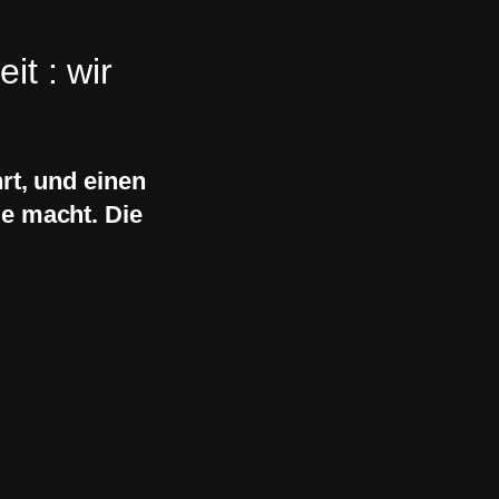
it : wir
rt, und einen
de macht. Die